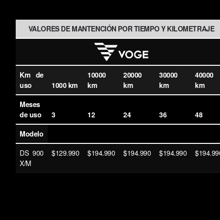
VALORES DE MANTENCIÓN POR TIEMPO Y KILOMETRAJE
Km de
10000
20000
30000
40000
uso
1000 km
km
km
km
km
Meses
de uso
3
12
24
36
48
Modelo
DS 900
$129.990
$194.990
$194.990
$194.990
$194.99
X/M